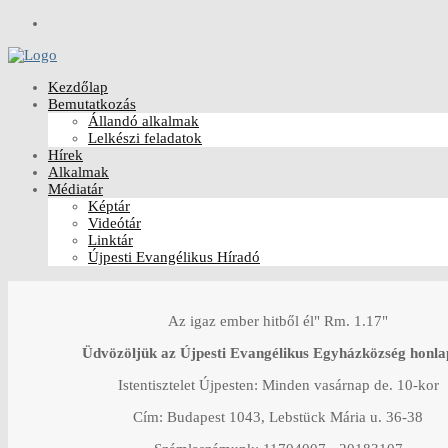
Kezdőlap
Bemutatkozás
Állandó alkalmak
Lelkészi feladatok
Hírek
Alkalmak
Médiatár
Képtár
Videótár
Linktár
Újpesti Evangélikus Híradó
Az igaz ember hitből él" Rm. 1.17"
Üdvözöljük az Újpesti Evangélikus Egyházközség honla
Istentisztelet Újpesten: Minden vasárnap de. 10-kor
Cím: Budapest 1043, Lebstück Mária u. 36-38