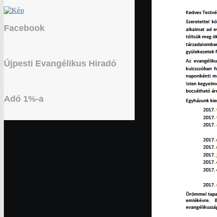
Facebook
Újpesti Evangélikus Hiradó
Adó 1%-a