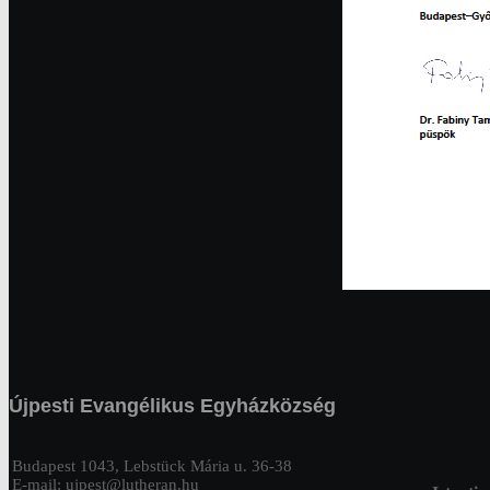
Újpesti Evangélikus Egyházközség
Budapest 1043, Lebstück Mária u. 36-38
E-mail: ujpest@lutheran.hu