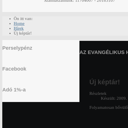
Számlaszámunk: 11704007 - 20183107
Ön itt van:
Home
Hírek
Új képtár!
Perselypénz
AZ EVANGÉLIKUS 
Facebook
Új képtár!
Adó 1%-a
Részletek
Készült: 2009.
Folyamatosan bővülő m