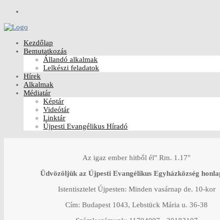
Kezdőlap
Bemutatkozás
Állandó alkalmak
Lelkészi feladatok
Hírek
Alkalmak
Médiatár
Képtár
Videótár
Linktár
Újpesti Evangélikus Híradó
Az igaz ember hitből él" Rm. 1.17"
Üdvözöljük az Újpesti Evangélikus Egyházközség honla
Istentisztelet Újpesten: Minden vasárnap de. 10-kor
Cím: Budapest 1043, Lebstück Mária u. 36-38