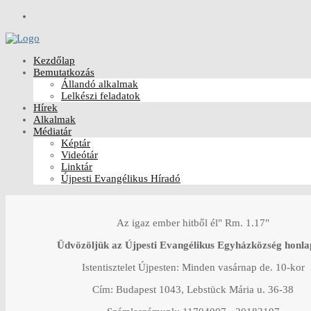
Kezdőlap
Bemutatkozás
Állandó alkalmak
Lelkészi feladatok
Hírek
Alkalmak
Médiatár
Képtár
Videótár
Linktár
Újpesti Evangélikus Híradó
Az igaz ember hitből él" Rm. 1.17"
Üdvözöljük az Újpesti Evangélikus Egyházközség honla
Istentisztelet Újpesten: Minden vasárnap de. 10-kor
Cím: Budapest 1043, Lebstück Mária u. 36-38