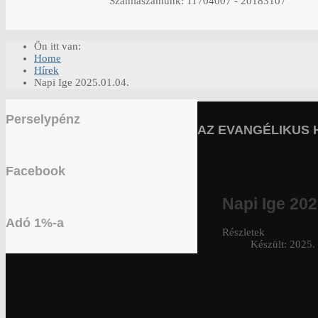
Számlaszámunk: 11704007 - 20183107
Ön itt van:
Home
Hírek
Napi Ige 2025.01.04.
Perselypénz
AZ EVANGÉLIKUS 
Facebook
Napi Ige 202
Adó 1%-a
Részletek
Készült: 2025. 